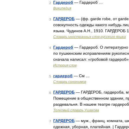
Гардероб
— Гардероб …
2
Википедия
ГАРДЕРОБ
— (фр. garde robe, от garde
3
совокупность одежды какого нибудь ли
языка. Чудинов А.Н., 1910. ГАРДЕРОБ 1
Словарь иностранных слов русского языка
Гардероб
— Гардероб. О литературно 
4
по пушкинским исправлениям рукописно
сначала написал: «гробовой гардероб»
История слов
гардероб
— См …
5
Словарь синонимов
ГАРДЕРОБ
— ГАРДЕРОБ, гардероба, муж
6
Помещение в общественном здании, п
раздевальня. В нашем театре гардеро
Толковый словарь Ушакова
ГАРДЕРОБ
— муж., франц. комната, шк
7
одежная, уборная, платейная. | Гардер