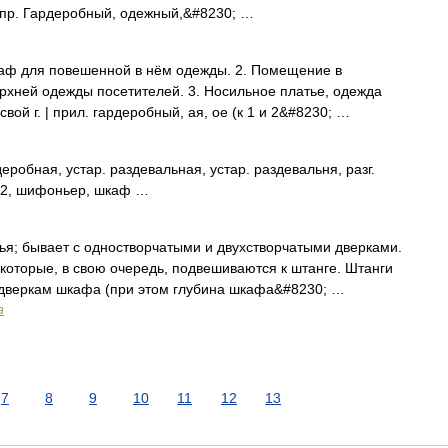
и пр. Гардеробный, одежный,&#8230; …
аф для повешенной в нём одежды. 2. Помещение в
рхней одежды посетителей. 3. Носильное платье, одежда
свой г. | прил. гардеробный, ая, ое (к 1 и 2&#8230; …
бная, устар. раздевальная, устар. раздевальня, разг.
Б2, шифоньер, шкаф …
я; бывает с одностворчатыми и двухстворчатыми дверками.
 которые, в свою очередь, подвешиваются к штанге. Штанги
дверкам шкафа (при этом глубина шкафа&#8230; …
а
7
8
9
10
11
12
13