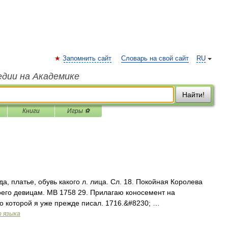
Запомнить сайт
Словарь на свой сайт
RU
едии на Академике
Найти!
Книги
Игры ⚽
да, платье, обувь какого л. лица. Сл. 18. Покойная Королева
оего девицам. МВ 1758 29. Прилагаю коносемент на
о которой я уже прежде писал. 1716.&#8230; …
о языка