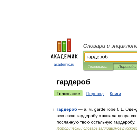
Словари и энциклоп
academic.ru
Толкования
Переводы
гардероб
Толкование
Перевод
Книги
гардероб
— а, м. garde robe f. 1. Одеж
1
всю свою гардеробу отказала двора св
посланную твою остальную гардеробу, 
Исторический словарь галлицизмов русског