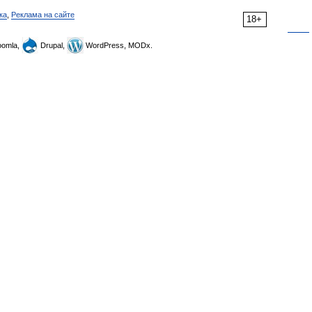
ка
,
Реклама на сайте
18+
omla,
Drupal,
WordPress, MODx.