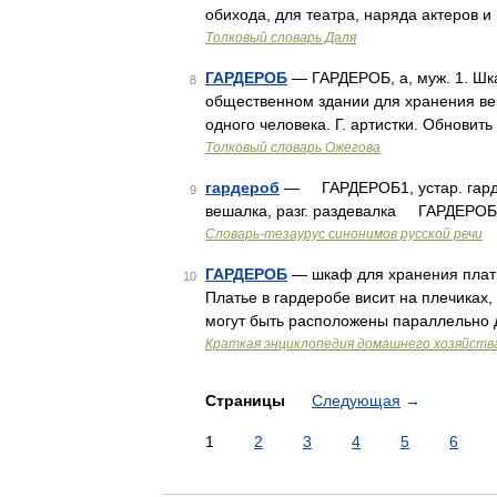
обихода, для театра, наряда актеров 
Толковый словарь Даля
ГАРДЕРОБ
— ГАРДЕРОБ, а, муж. 1. Шк
8
общественном здании для хранения ве
одного человека. Г. артистки. Обновить 
Толковый словарь Ожегова
гардероб
— ГАРДЕРОБ1, устар. гардеро
9
вешалка, разг. раздевалка ГАРДЕРО
Словарь-тезаурус синонимов русской речи
ГАРДЕРОБ
— шкаф для хранения плать
10
Платье в гардеробе висит на плечиках,
могут быть расположены параллельно 
Краткая энциклопедия домашнего хозяйств
Страницы
Следующая
→
1
2
3
4
5
6