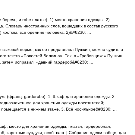
r беречь, и robe платье). 1) место хранения одежды. 2)
ца. Словарь иностранных слов, вошедших в состав русского
) костюм, все одеяние человека; 2)&#8230; …
языковой норме, как ее представлял Пушкин, можно судить и
го текста «Повестей Белкина». Так, в «Гробовщике» Пушкин
, затем исправил: «давний гардероб&#8230; …
. (франц. garderobe). 1. Шкаф для хранения одежды. 2.
редназначенное для хранения одежды посетителей;
б помещается в нижнем этаже. 3. Всё носильное&#8230; …
аф, место для хранения одежды, платья, гардеробная,
об, каретные сундуки, особ. ваш. | Собрание одежи вобще, для